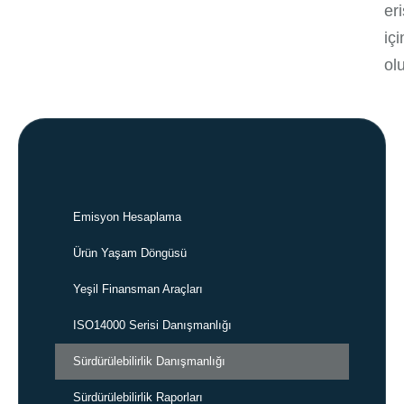
er
iç
ol
Emisyon Hesaplama
Ürün Yaşam Döngüsü
Yeşil Finansman Araçları
ISO14000 Serisi Danışmanlığı
Sürdürülebilirlik Danışmanlığı
Sürdürülebilirlik Raporları