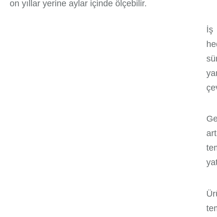
on yıllar yerine aylar içinde ölçebilir.
İş
he
sü
ya
çe
Ge
ar
te
yat
Ür
tem