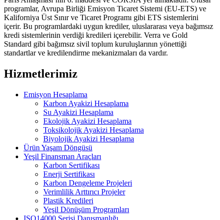
programlar, Avrupa Birliği Emisyon Ticaret Sistemi (EU-ETS) ve
Kaliforniya Üst Sınır ve Ticaret Programı gibi ETS sistemlerini
içerir. Bu programlardaki uygun krediler, uluslararası veya bağımsız
kredi sistemlerinin verdiği kredileri içerebilir. Verra ve Gold
Standard gibi bağımsız sivil toplum kuruluşlarının yönettiği
standartlar ve kredilendirme mekanizmaları da vardır.
Hizmetlerimiz
Emisyon Hesaplama
Karbon Ayakizi Hesaplama
Su Ayakizi Hesaplama
Ekolojik Ayakizi Hesaplama
Toksikolojik Ayakizi Hesaplama
Biyolojik Ayakizi Hesaplama
Ürün Yaşam Döngüsü
Yeşil Finansman Araçları
Karbon Sertifikası
Enerji Sertifikası
Karbon Dengeleme Projeleri
Verimlilik Arttırıcı Projeler
Plastik Kredileri
Yeşil Dönüşüm Programları
ISO14000 Serisi Danışmanlığı