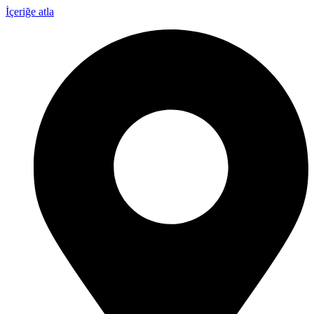
İçeriğe atla