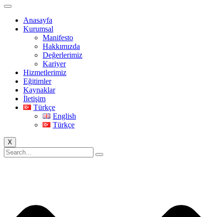
Anasayfa
Kurumsal
Manifesto
Hakkımızda
Değerlerimiz
Kariyer
Hizmetlerimiz
Eğitimler
Kaynaklar
İletişim
Türkçe
English
Türkçe
X