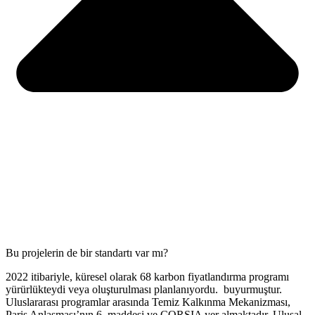
Bu projelerin de bir standartı var mı?
2022 itibariyle, küresel olarak 68 karbon fiyatlandırma programı
yürürlükteydi veya oluşturulması planlanıyordu. buyurmuştur.
Uluslararası programlar arasında Temiz Kalkınma Mekanizması,
Paris Anlaşması’nın 6. maddesi ve CORSIA yer almaktadır. Ulusal